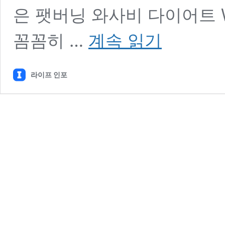
은 팻버닝 와사비 다이어트 
팻
꼼꼼히 …
계속 읽기
버
닝
와
라이프 인포
사
비
다
이
어
트
W
후
기
효
과