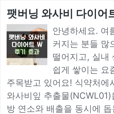
팻버닝 와사비 다이어트
안녕하세요. 여
커지는 분들 많
떨어지고, 실내
쉽게 쌓이는 요
주목받고 있어요! 식약처에
와사비잎 추출물(NCWL01)
방 연소와 배출을 동시에 돕