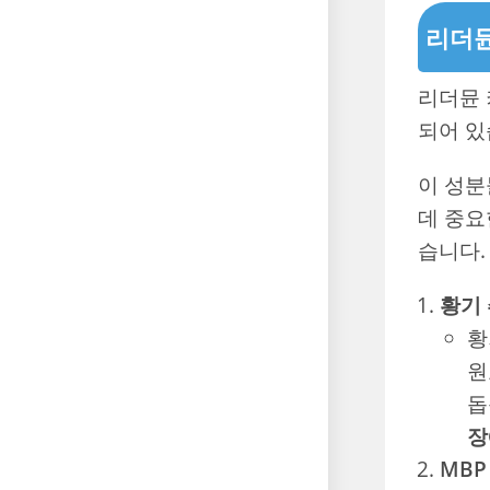
리더뮨
리더뮨
되어 있
이 성분
데 중요
습니다.
황기
황
원
돕
장
MBP