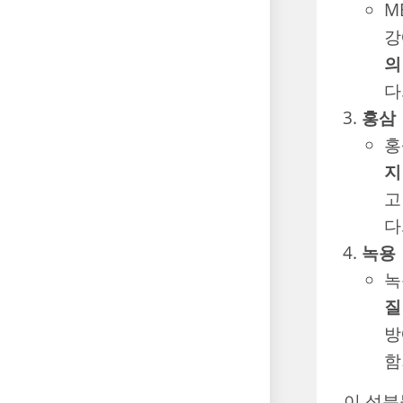
MB
강
의
다
홍삼
홍
지
고
다
녹용
녹
질
방
함
이 성