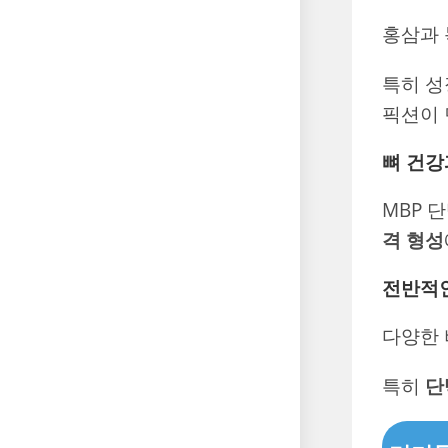
홍삼과 
특히 
픽션이 
뼈 건강
MBP 
격 형성
전반적인
다양한 
특히
단