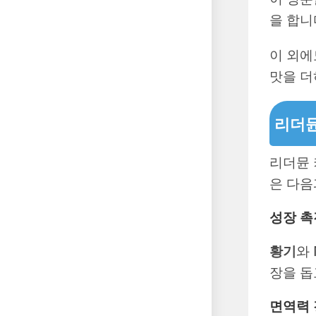
을 합니
이 외
맛을 
리더뮨
리더뮨 
은 다음
성장 촉
황기
와
장을 돕
면역력