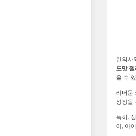
한의사와
도맛 젤
을 수 
리더문
성장을 
특히, 
어, 아