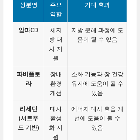
성분명
주요
기대 효과
역할
알파CD
체지
지방 분해 과정에 도
방 대
움이 될 수 있음
사 지
원
파비플로
장내
소화 기능과 장 건강
라
환경
유지에 도움이 될 수
개선
있음
리세딘
대사
에너지 대사 효율 개
(서트푸
활성
선에 도움이 될 수
드 기반)
화 지
있음
원