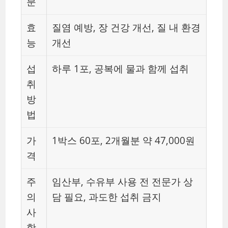
분
효
질염 예방, 장 건강 개선, 질 내 환경
능
개선
섭
하루 1포, 공복에 물과 함께 섭취
취
방
법
가
1박스 60포, 2개월분 약 47,000원
격
주
임산부, 수유부 사용 전 전문가 상
의
담 필요, 과도한 섭취 금지
사
항