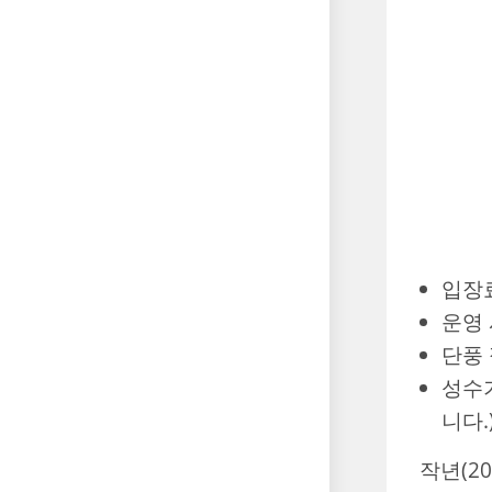
입장료
운영 
단풍 
성수기
니다.
작년(2