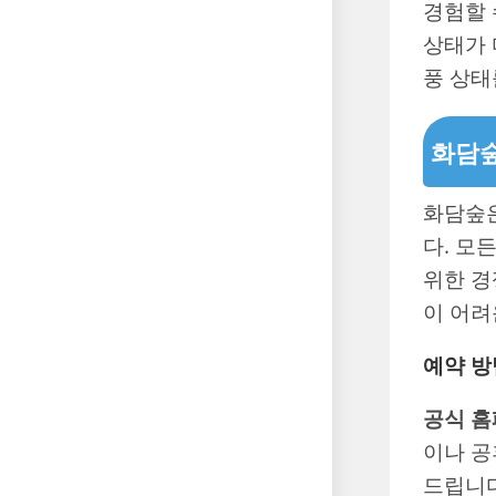
경험할 
상태가 
풍 상태
화담숲
화담숲은
다. 모
위한 경
이 어려
예약 방
공식 홈
이나 공
드립니다