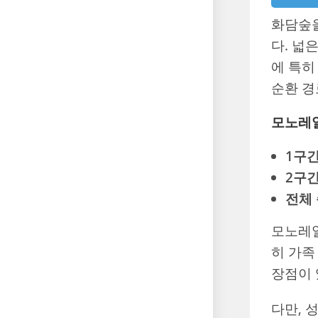
화담숲을
다. 넓
에 특히
순환 경
모노레일
1구간
2구간
전체 
모노레일
히 가족
장점이 
다만, 