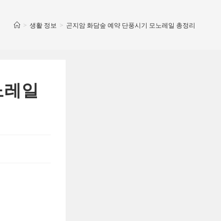
>
생활 정보
>
곤지암 화담숲 예약 단풍시기 모노레일 총정리
노레일