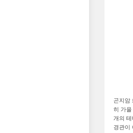
곤지암 
히 가을
개의 테
경관이 