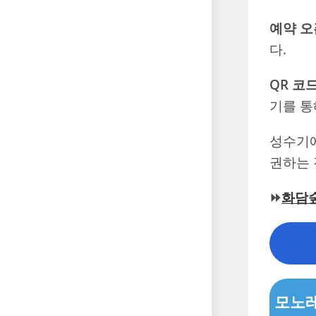
예약 오
다.
QR 코드
기를 통
성수기에
권하는 
⏩
화담
모노레