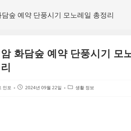
화담숲 예약 단풍시기 모노레일 총정리
암 화담숲 예약 단풍시기 모
정리
Post
Post
 인포
2024년 09월 22일
생활 정보
published:
category: