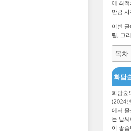
에 최적
만큼 사
이번 글
팁, 그
목차
화담
화담숲의
(202
에서 울
는 날씨
이 좋습