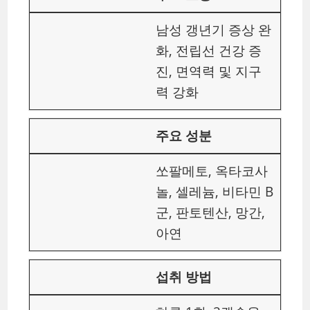
남성 갱년기 증상 완
화, 전립선 건강 증
진, 면역력 및 지구
력 강화
주요 성분
쏘팔메토, 옥타코사
놀, 셀레늄, 비타민 B
군, 판토텐산, 망간,
아연
섭취 방법