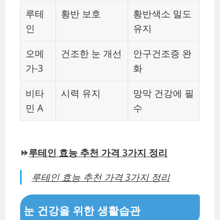
루테
황반 보호
황반색소 밀도
인
유지
오메
건조한 눈 개선
안구건조증 완
가-3
화
비타
시력 유지
망막 건강에 필
민 A
수
⏩
루테인 효능 추천 가격 3가지 정리
루테인 효능 추천 가격 3가지 정리
눈 건강을 위한 생활습관